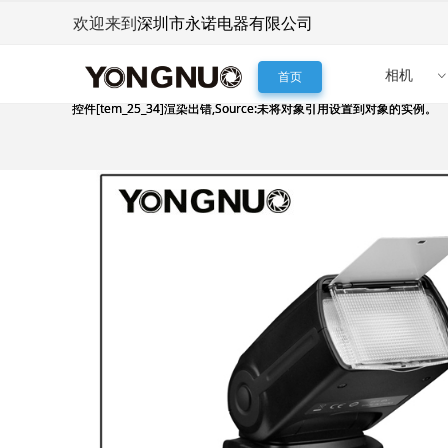
深圳市永诺电器有限公司
欢迎来到
相机
首页
控件[tem_25_34]渲染出错,Source:未将对象引用设置到对象的实例。
控件[tem_25_34]渲染出错,Source:未将对象引用设置到对象的实例。