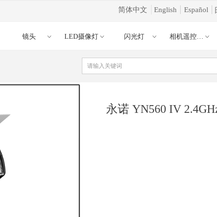
简体中文
English
Español
镜头
LED摄像灯
闪光灯
相机遥控器引闪器
ꀁ
ꀁ
ꀁ
ꀁ
ꀁ
永诺 YN560 IV 