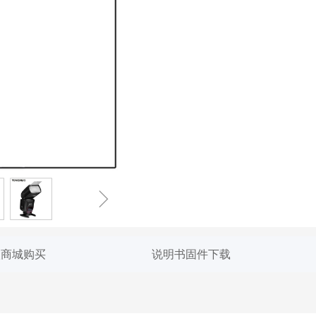
ꁇ
入商城购买
说明书固件下载