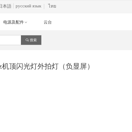
русский язык
日本語
ไทย
电源及配件
云台
ꀁ
끠
搜索
2.4GHz机顶闪光灯外拍灯（负显屏）