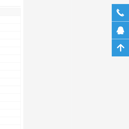
끅
뀩
녕