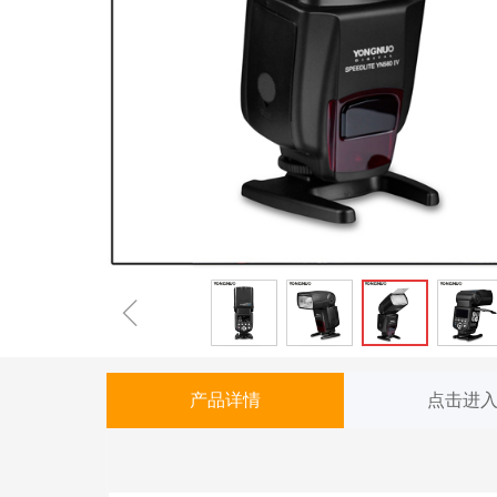
ꁆ
产品详情
点击进