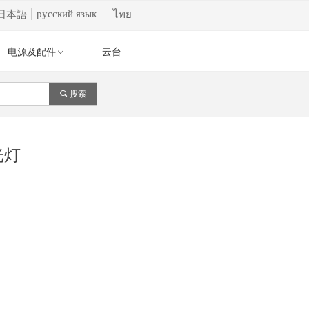
русский язык
日本語
ไทย
电源及配件
云台
ꀁ
끠
搜索
光灯