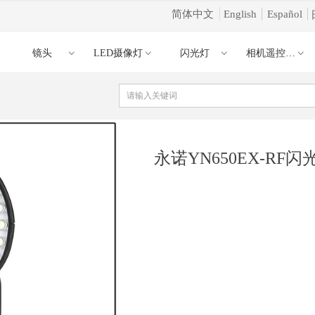
简体中文
English
Español
镜头
LED摄像灯
闪光灯
相机遥控器引闪器
ꀁ
ꀁ
ꀁ
ꀁ
ꀁ
永诺YN650EX-RF闪