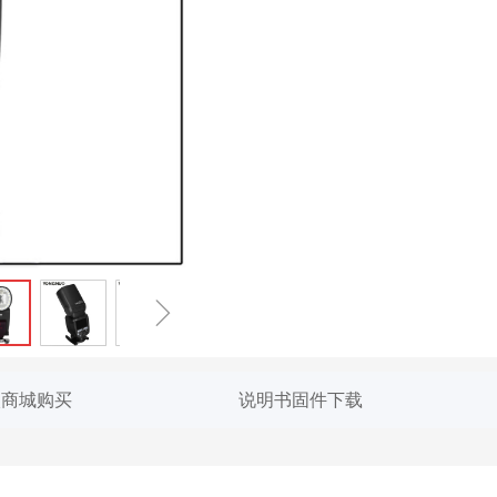
ꁇ
入商城购买
说明书固件下载