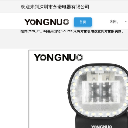
深圳市永诺电器有限公司
欢迎来到
相机
首页
控件[tem_25_34]渲染出错,Source:未将对象引用设置到对象的实例。
控件[tem_25_34]渲染出错,Source:未将对象引用设置到对象的实例。