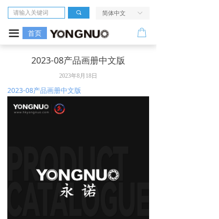
首页
끠
简体中文
ꀅ
相机
ꂆ
끀
首页
镜头
2023-08产品画册中文版
LED摄像灯
2023年8月18日
2023-08产品画册中文版
闪光灯
无线引闪系统
电源及配件
走进我们
服务与支持
活动评测中心