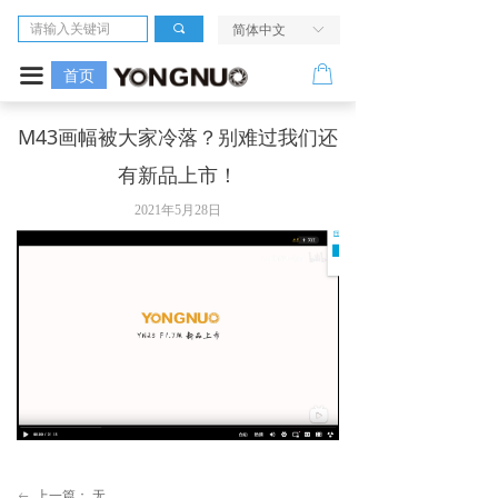
首页
끠
简体中文
ꀅ
相机
ꂆ
끀
首页
镜头
M43画幅被大家冷落？别难过我们还
有新品上市！
LED摄像灯
2021年5月28日
闪光灯
无线引闪系统
电源及配件
走进我们
服务与支持
活动评测中心
上一篇：
无
ꂃ