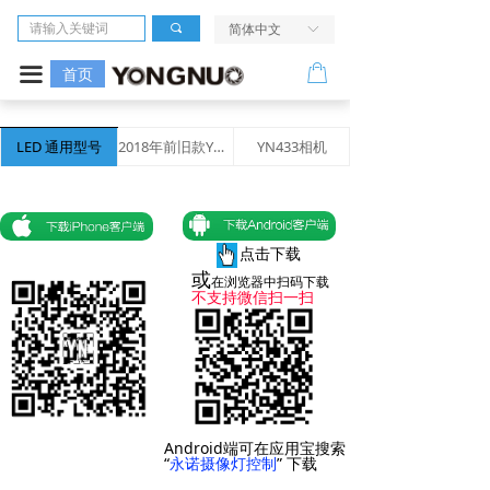
首页
끠
简体中文
ꀅ
相机
ꂆ
끀
首页
镜头
LED 通用型号
2018年前旧款YN360专用
YN433相机
LED摄像灯
闪光灯
点击下载
无线引闪系统
或
在浏览器中扫码下载
不支持微信扫一扫
电源及配件
走进我们
服务与支持
Android端可在应用宝搜索
“
永诺摄像灯控制
” 下载
活动评测中心