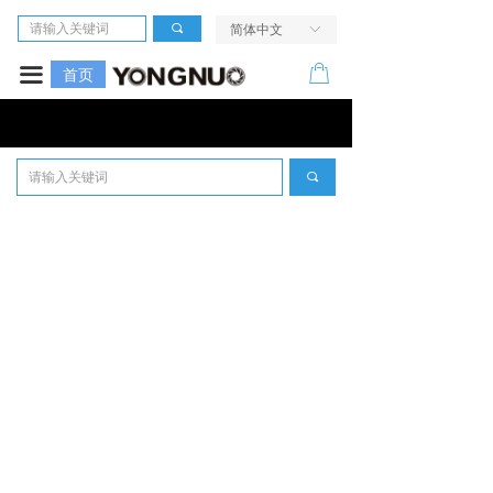
首页
끠
简体中文
ꀅ
相机
ꂆ
끀
首页
镜头
LED摄像灯
끠
闪光灯
无线引闪系统
电源及配件
走进我们
服务与支持
活动中心